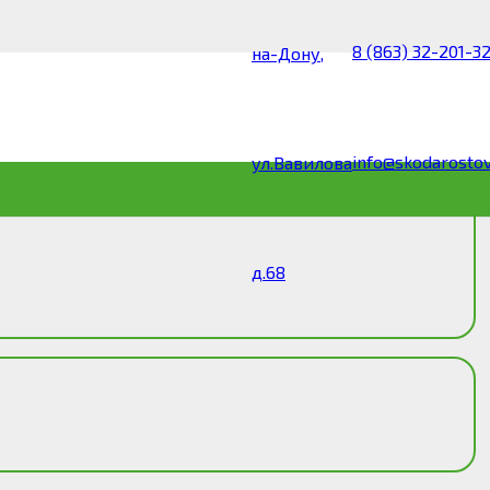
8 (863) 32-201-3
на-Дону,
info@skodarostov
ул.Вавилова
д.68