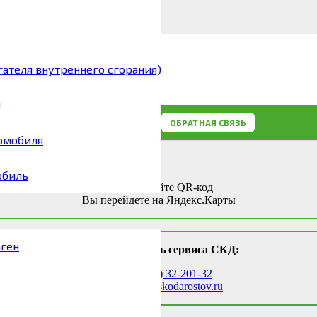
ателя внутреннего сгорания)
я
ОБРАТНАЯ СВЯЗЬ
омобиля
обиль
Отсканируйте QR-код
Вы перейдете на Яндекс.Карты
аген
Оцените уровень сервиса СКД:
Тел.:
8 (863) 32-201-32
E-mail:
info@skodarostov.ru